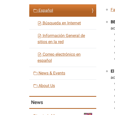
a
Fa
Español
t
i
B
Búsqueda en Internet
o
ac
n
Información General de
sitios en la red
Correo electrónico en
español
El
News & Events
ac
About Us
News