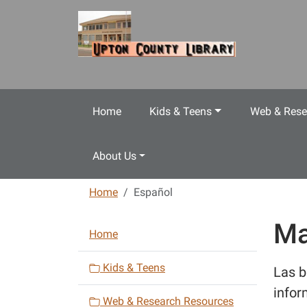
Skip to main content
Home
Kids & Teens
Web & Rese
About Us
Home
Español
Ma
N
Home
a
v
Kids & Teens
Las b
i
infor
Web & Research Resources
g